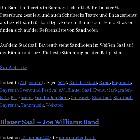
Die Band hat bereits in Bombay, Helsinki, Bahrain oder St.
Petersburg gespielt, und auch Schubecks Teatro und Engagements
als Begleitband für Lou Bega, Roberto Blanco oder Hugo Strasser
finden sich auf der Referenzliste von Sandhofen
Auf dem Stadtball Bayreuth steht Sandhofen im Weißen Saal auf
der Bühne und sorgt für beste Stimmung bei den Ballgästen.
Zur Webseite
Posted in
Allgemein
Tagged
2024
,
Ball der Stadt
,
Band
,
Bayreuth
,
Bayreuth Event und Festival e.V.
,
Blauer Saal
,
Event
,
Markgrafen-
Säle
,
Programm
,
Sandhofen Band
,
Showacts
,
Stadtball
,
Stadtball
Bayreuth
,
Tanzmusik
,
Webatex
Blauer Saal – Joe Williams Band
Posted on
12. Januar 2024
by
antsandelephants