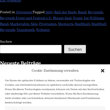
Zur Webseite
Posted in
Allgemein
Tagged
2024
,
Ball der Stadt
,
Band
,
Bayreuth
,
Bayreuth Event und Festival e.V.
,
Blauer Saal
,
Event
,
Joe Williams
Band
,
Markgrafen-Säle
,
Programm
,
Showacts
,
Stadtball
,
Stadtball
Bayreuth
,
Tanzmusik
,
Webatex
Suchen
Suchen
Neueste Beiträge
Cookie-Zustimmung verwalten
Weißer Saal – Sandhofen Band
Um Ihnen ein optimales Erlebnis zu bieten, verwenden wir Technologien wie
Blauer Saal – Joe Williams Band
Cookies, um Geräteinformationen zu speichern und/oder darauf zuzugreifen.
Wenn Sie diesen Technologien zustimmen, können wir Daten wie das Surfverhalten
Neueste Kommentare
oder eindeutige IDs auf dieser Website verarbeiten. Wenn Sie Ihre Zustimmung
nicht erteilen oder zurückziehen, können bestimmte Merkmale und Funktionen
beeinträchtigt werden.
Es sind keine Kommentare vorhanden.