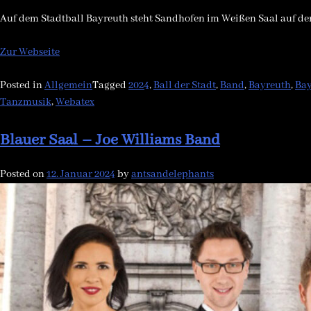
Auf dem Stadtball Bayreuth steht Sandhofen im Weißen Saal auf der
Zur Webseite
Posted in
Allgemein
Tagged
2024
,
Ball der Stadt
,
Band
,
Bayreuth
,
Bay
Tanzmusik
,
Webatex
Blauer Saal – Joe Williams Band
Posted on
12. Januar 2024
by
antsandelephants