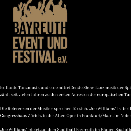
Brillante Tanzmusik und eine mitreißende Show Tanzmusik der Spitz
zählt seit vielen Jahren zu den ersten Adressen der europäischen T
Die Referenzen der Musiker sprechen für sich. „Joe Williams“ ist b
Congresshaus Zürich, in der Alten Oper in Frankfurt/Main, im Nob
„Joe Williams“ bietet auf dem Stadtball Bayreuth im Blauen Saal al