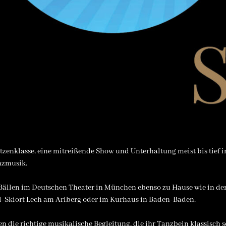
enklasse, eine mitreißende Show und Unterhaltung meist bis tief in
anzmusik.
ei Bällen im Deutschen Theater in München ebenso zu Hause wie in d
el-Skiort Lech am Arlberg oder im Kurhaus in Baden-Baden.
len die richtige musikalische Begleitung, die ihr Tanzbein klassisc