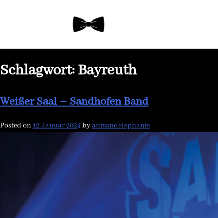
Skip
to
content
Schlagwort:
Bayreuth
Weißer Saal – Sandhofen Band
Posted on
12. Januar 2024
by
antsandelephants